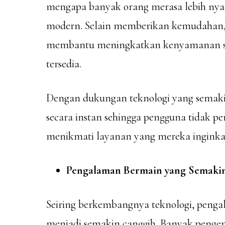
mengapa banyak orang merasa lebih ny
modern. Selain memberikan kemudahan, si
membantu meningkatkan kenyamanan s
tersedia.
Dengan dukungan teknologi yang semakin
secara instan sehingga pengguna tidak p
menikmati layanan yang mereka ingink
Pengalaman Bermain yang Semak
Seiring berkembangnya teknologi, peng
menjadi semakin canggih. Banyak penge