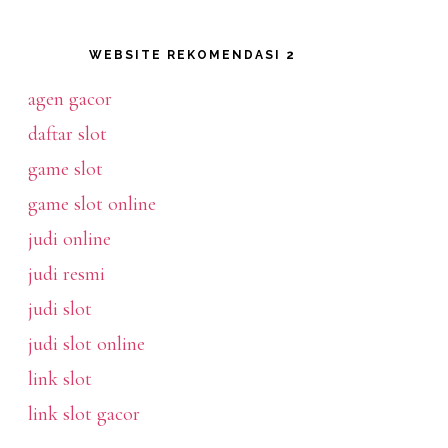
WEBSITE REKOMENDASI 2
agen gacor
daftar slot
game slot
game slot online
judi online
judi resmi
judi slot
judi slot online
link slot
link slot gacor