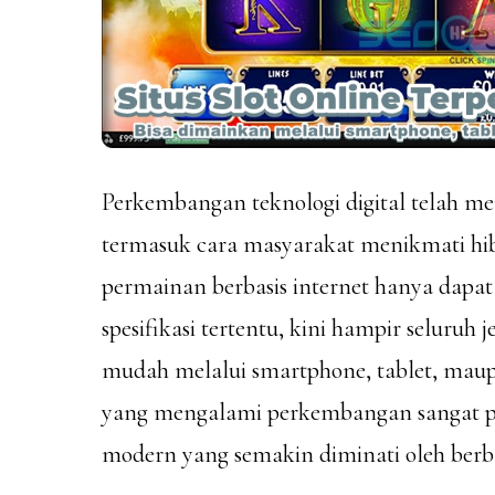
Perkembangan teknologi digital telah m
termasuk cara masyarakat menikmati hibu
permainan berbasis internet hanya dapat
spesifikasi tertentu, kini hampir seluruh
mudah melalui smartphone, tablet, maupu
yang mengalami perkembangan sangat pe
modern yang semakin diminati oleh ber