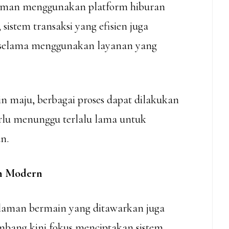
aman menggunakan platform hiburan
stem transaksi yang efisien juga
elama menggunakan layanan yang
 maju, berbagai proses dapat dilakukan
erlu menunggu terlalu lama untuk
an.
in Modern
alaman bermain yang ditawarkan juga
mbang kini fokus menciptakan sistem