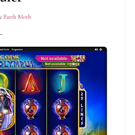
y
Earth Moth