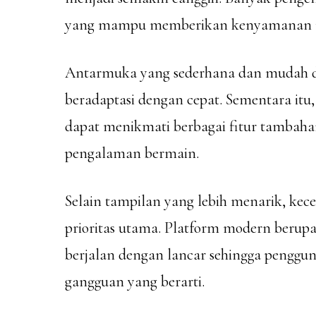
yang mampu memberikan kenyamanan m
Antarmuka yang sederhana dan mudah 
beradaptasi dengan cepat. Sementara it
dapat menikmati berbagai fitur tambah
pengalaman bermain.
Selain tampilan yang lebih menarik, kece
prioritas utama. Platform modern berupa
berjalan dengan lancar sehingga pengg
gangguan yang berarti.