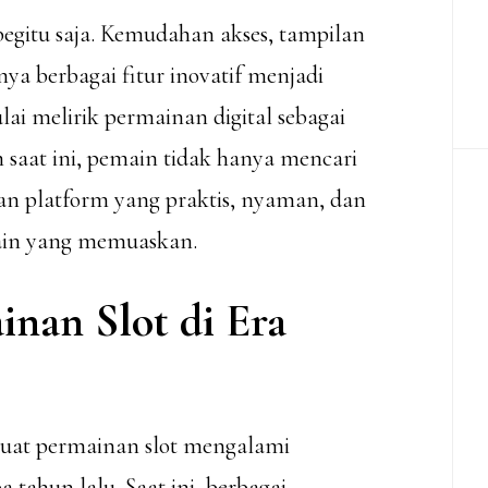
begitu saja. Kemudahan akses, tampilan
nya berbagai fitur inovatif menjadi
i melirik permainan digital sebagai
n saat ini, pemain tidak hanya mencari
an platform yang praktis, nyaman, dan
in yang memuaskan.
nan Slot di Era
buat permainan slot mengalami
 tahun lalu. Saat ini, berbagai