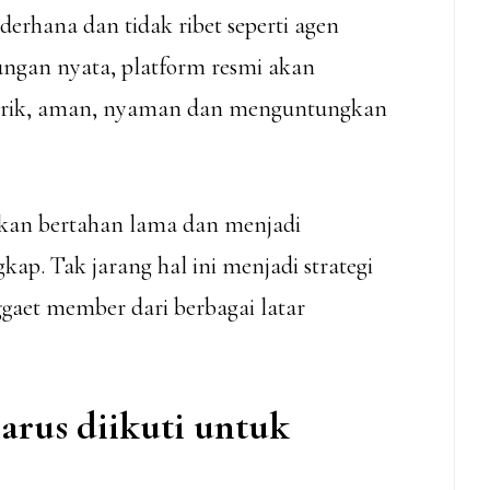
rhana dan tidak ribet seperti agen
ungan nyata, platform resmi akan
narik, aman, nyaman dan menguntungkan
kan bertahan lama dan menjadi
kap. Tak jarang hal ini menjadi strategi
gaet member dari berbagai latar
arus diikuti untuk