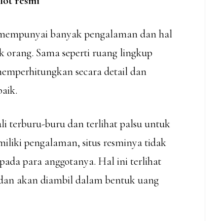
slot resmi
ya mempunyai banyak pengalaman dan hal
ak orang. Sama seperti ruang lingkup
 memperhitungkan secara detail dan
aik.
li terburu-buru dan terlihat palsu untuk
liki pengalaman, situs resminya tidak
a para anggotanya. Hal ini terlihat
 dan akan diambil dalam bentuk uang