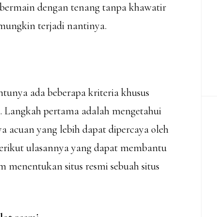
 bermain dengan tenang tanpa khawatir
mungkin terjadi nantinya.
ntunya ada beberapa kriteria khusus
l. Langkah pertama adalah mengetahui
ya acuan yang lebih dapat dipercaya oleh
Berikut ulasannya yang dapat membantu
m menentukan situs resmi sebuah situs