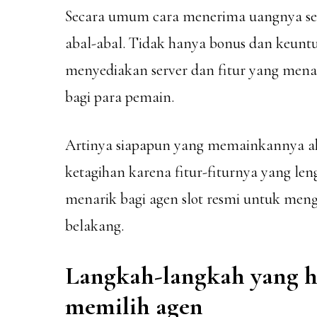
Secara umum cara menerima uangnya sede
abal-abal. Tidak hanya bonus dan keunt
menyediakan server dan fitur yang me
bagi para pemain.
Artinya siapapun yang memainkannya a
ketagihan karena fitur-fiturnya yang leng
menarik bagi agen slot resmi untuk meng
belakang.
Langkah-langkah yang h
memilih agen