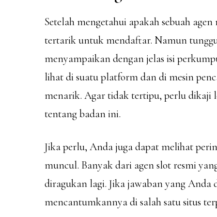
Setelah mengetahui apakah sebuah agen r
tertarik untuk mendaftar. Namun tunggu
menyampaikan dengan jelas isi perkump
lihat di suatu platform dan di mesin penc
menarik. Agar tidak tertipu, perlu dikaj
tentang badan ini.
Jika perlu, Anda juga dapat melihat peri
muncul. Banyak dari agen slot resmi y
diragukan lagi. Jika jawaban yang Anda 
mencantumkannya di salah satu situs ter