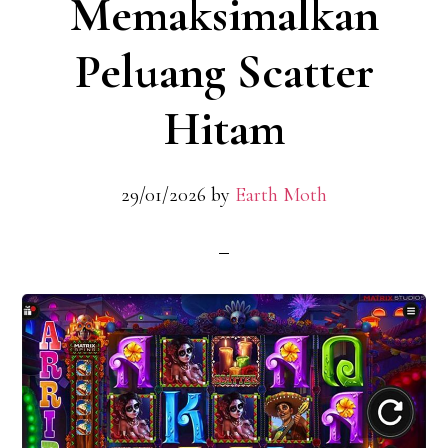
Memaksimalkan
Peluang Scatter
Hitam
29/01/2026
by
Earth Moth