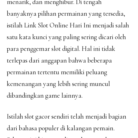
menarik, dan menghibur. Di tengah
banyaknya pilihan permainan yang tersedia,
istilah Link Slot Online Hari Ini menjadi salah
satu kata kunci yang paling sering dicari oleh
para penggemar slot digital. Hal ini tidak
terlepas dari anggapan bahwa beberapa
permainan tertentu memiliki peluang
kemenangan yang lebih sering muncul
dibandingkan game lainnya.
Istilah slot gacor sendiri telah menjadi bagian
dari bahasa populer di kalangan pemain.