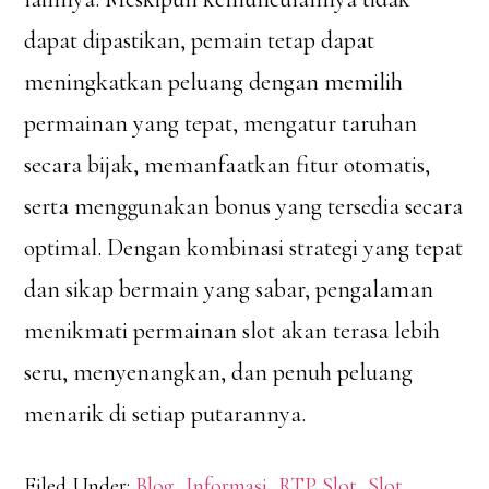
dapat dipastikan, pemain tetap dapat
meningkatkan peluang dengan memilih
permainan yang tepat, mengatur taruhan
secara bijak, memanfaatkan fitur otomatis,
serta menggunakan bonus yang tersedia secara
optimal. Dengan kombinasi strategi yang tepat
dan sikap bermain yang sabar, pengalaman
menikmati permainan slot akan terasa lebih
seru, menyenangkan, dan penuh peluang
menarik di setiap putarannya.
Filed Under:
Blog
,
Informasi
,
RTP Slot
,
Slot