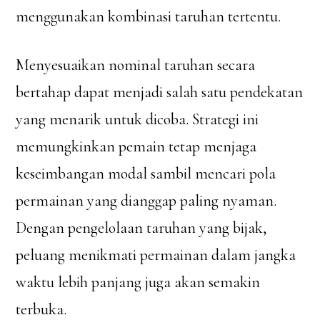
menggunakan kombinasi taruhan tertentu.
Menyesuaikan nominal taruhan secara
bertahap dapat menjadi salah satu pendekatan
yang menarik untuk dicoba. Strategi ini
memungkinkan pemain tetap menjaga
keseimbangan modal sambil mencari pola
permainan yang dianggap paling nyaman.
Dengan pengelolaan taruhan yang bijak,
peluang menikmati permainan dalam jangka
waktu lebih panjang juga akan semakin
terbuka.