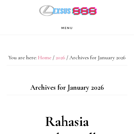
Skip
Skip
to
to
main
primary
MENU
content
sidebar
You are here:
Home
/
2026
/
Archives for January 2026
Archives for January 2026
Rahasia