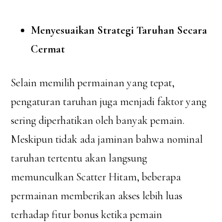
Menyesuaikan Strategi Taruhan Secara
Cermat
Selain memilih permainan yang tepat,
pengaturan taruhan juga menjadi faktor yang
sering diperhatikan oleh banyak pemain.
Meskipun tidak ada jaminan bahwa nominal
taruhan tertentu akan langsung
memunculkan Scatter Hitam, beberapa
permainan memberikan akses lebih luas
terhadap fitur bonus ketika pemain