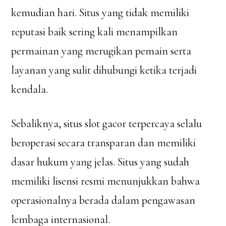
kemudian hari. Situs yang tidak memiliki
reputasi baik sering kali menampilkan
permainan yang merugikan pemain serta
layanan yang sulit dihubungi ketika terjadi
kendala.
Sebaliknya, situs slot gacor terpercaya selalu
beroperasi secara transparan dan memiliki
dasar hukum yang jelas.
Situs yang sudah
memiliki lisensi resmi menunjukkan bahwa
operasionalnya berada dalam pengawasan
lembaga internasional.