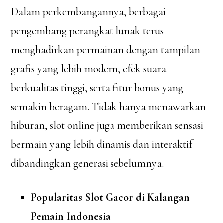
Dalam perkembangannya, berbagai
pengembang perangkat lunak terus
menghadirkan permainan dengan tampilan
grafis yang lebih modern, efek suara
berkualitas tinggi, serta fitur bonus yang
semakin beragam. Tidak hanya menawarkan
hiburan, slot online juga memberikan sensasi
bermain yang lebih dinamis dan interaktif
dibandingkan generasi sebelumnya.
Popularitas Slot Gacor di Kalangan
Pemain Indonesia