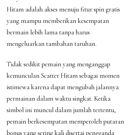
Hitam adalah akses menuju fitur spin gratis
yang mampu memberikan kesempatan
bermain lebih lama tanpa harus
mengeluarkan tambahan taruhan.
Tidak sedikit pemain yang menganggap
kemunculan Scatter Hitam sebagai momen
istimewa karena dapat mengubah jalannya
permainan dalam waktu singkat. Ketika
simbol ini muncul dalam jumlah tertentu,
pemain berkesempatan memperoleh putaran
bonus yang sering kali disertai pengganda