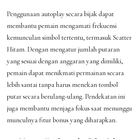
Penggunaan autoplay secara bijak dapat
membantu pemain mengamati frekuensi
kemunculan simbol tertentu, termasuk Scatter
Hitam. Dengan mengatur jumlah putaran
yang sesuai dengan anggaran yang dimiliki,
pemain dapat menikmati permainan secara
lebih santai tanpa harus menekan tombol
putar secara berulang-ulang. Pendekatan ini
juga membantu menjaga fokus saat menunggu
munculnya fitur bonus yang diharapkan.