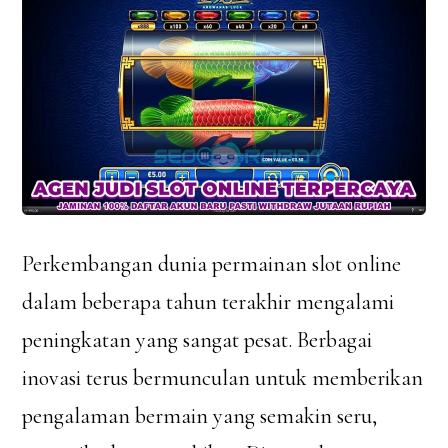
Perkembangan dunia permainan slot online
dalam beberapa tahun terakhir mengalami
peningkatan yang sangat pesat. Berbagai
inovasi terus bermunculan untuk memberikan
pengalaman bermain yang semakin seru,