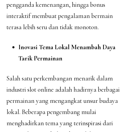
pengganda kemenangan, hingga bonus
interaktif membuat pengalaman bermain
terasa lebih seru dan tidak monoton.
Inovasi Tema Lokal Menambah Daya
Tarik Permainan
Salah satu perkembangan menarik dalam
industri slot online adalah hadirnya berbagai
permainan yang mengangkat unsur budaya
lokal. Beberapa pengembang mulai
menghadirkan tema yang terinspirasi dari