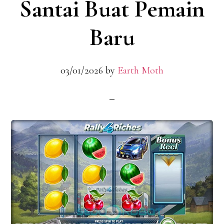
Santai Buat Pemain
Baru
03/01/2026
by
Earth Moth