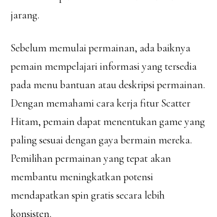
jarang.
Sebelum memulai permainan, ada baiknya
pemain mempelajari informasi yang tersedia
pada menu bantuan atau deskripsi permainan.
Dengan memahami cara kerja fitur Scatter
Hitam, pemain dapat menentukan game yang
paling sesuai dengan gaya bermain mereka.
Pemilihan permainan yang tepat akan
membantu meningkatkan potensi
mendapatkan spin gratis secara lebih
konsisten.