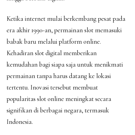
Ketika internet mulai berkembang pesat pada
era akhir 1990-an, permainan slot memasuki
babak baru melalui platform online.
Kehadiran slot digital memberikan
kemudahan bagi siapa saja untuk menikmati
permainan tanpa harus datang ke lokasi
tertentu. Inovasi tersebut membuat
popularitas slot online meningkat secara
signifikan di berbagai negara, termasuk
Indonesia.