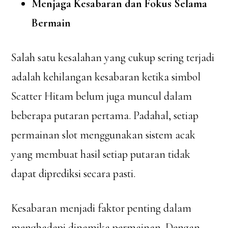
Menjaga Kesabaran dan Fokus Selama
Bermain
Salah satu kesalahan yang cukup sering terjadi
adalah kehilangan kesabaran ketika simbol
Scatter Hitam belum juga muncul dalam
beberapa putaran pertama. Padahal, setiap
permainan slot menggunakan sistem acak
yang membuat hasil setiap putaran tidak
dapat diprediksi secara pasti.
Kesabaran menjadi faktor penting dalam
menghadapi dinamika permainan. Dengan