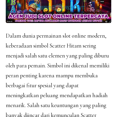
Dalam dunia permainan slot online modern,
keberadaan simbol Scatter Hitam sering
menjadi salah satu elemen yang paling diburu
oleh para pemain. Simbol ini dikenal memiliki
peran penting karena mampu membuka
berbagai fitur spesial yang dapat
meningkatkan peluang mendapatkan hadiah
menarik. Salah satu keuntungan yang paling
banyak diincar dari kemunculan Scatter