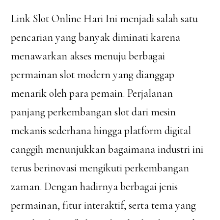
Link Slot Online Hari Ini menjadi salah satu
pencarian yang banyak diminati karena
menawarkan akses menuju berbagai
permainan slot modern yang dianggap
menarik oleh para pemain. Perjalanan
panjang perkembangan slot dari mesin
mekanis sederhana hingga platform digital
canggih menunjukkan bagaimana industri ini
terus berinovasi mengikuti perkembangan
zaman. Dengan hadirnya berbagai jenis
permainan, fitur interaktif, serta tema yang