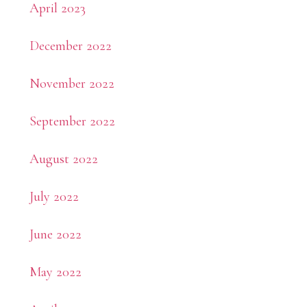
April 2023
December 2022
November 2022
September 2022
August 2022
July 2022
June 2022
May 2022