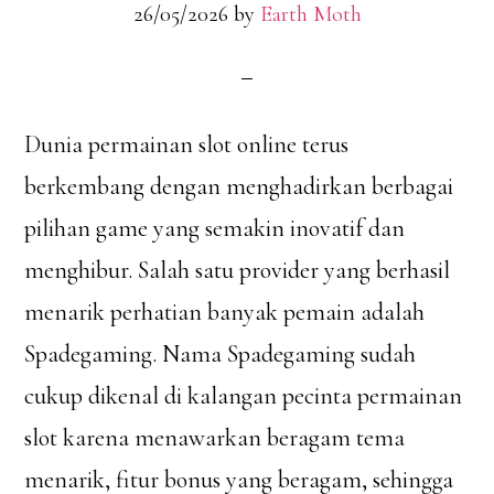
26/05/2026
by
Earth Moth
Dunia permainan slot online terus
berkembang dengan menghadirkan berbagai
pilihan game yang semakin inovatif dan
menghibur. Salah satu provider yang berhasil
menarik perhatian banyak pemain adalah
Spadegaming. Nama Spadegaming sudah
cukup dikenal di kalangan pecinta permainan
slot karena menawarkan beragam tema
menarik, fitur bonus yang beragam, sehingga