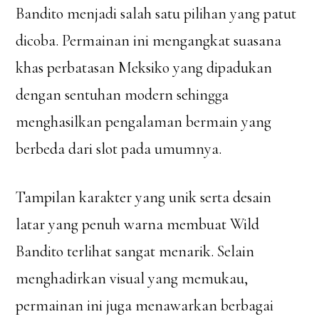
Bandito menjadi salah satu pilihan yang patut
dicoba. Permainan ini mengangkat suasana
khas perbatasan Meksiko yang dipadukan
dengan sentuhan modern sehingga
menghasilkan pengalaman bermain yang
berbeda dari slot pada umumnya.
Tampilan karakter yang unik serta desain
latar yang penuh warna membuat Wild
Bandito terlihat sangat menarik. Selain
menghadirkan visual yang memukau,
permainan ini juga menawarkan berbagai