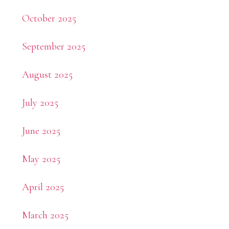
October 2025
September 2025
August 2025
July 2025
June 2025
May 2025
April 2025
March 2025