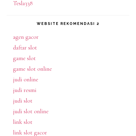
Tesla338
WEBSITE REKOMENDASI 2
agen gacor
daftar slot
game slot
game slot online
judi online
judi resmi
judi slot
judi slot online
link slot
link slot gacor