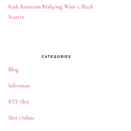
Raih Keseruan Mahjong Wins 3 Black
Scatter
CATEGORIES
Blog
Informasi
RTP Slot
Slot Online