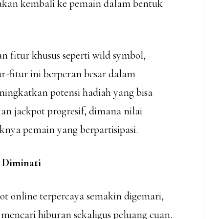
akan kembali ke pemain dalam bentuk
n fitur khusus seperti wild symbol,
r-fitur ini berperan besar dalam
ngkatkan potensi hadiah yang bisa
 jackpot progresif, dimana nilai
knya pemain yang berpartisipasi.
 Diminati
t online terpercaya semakin digemari,
mencari hiburan sekaligus peluang cuan.