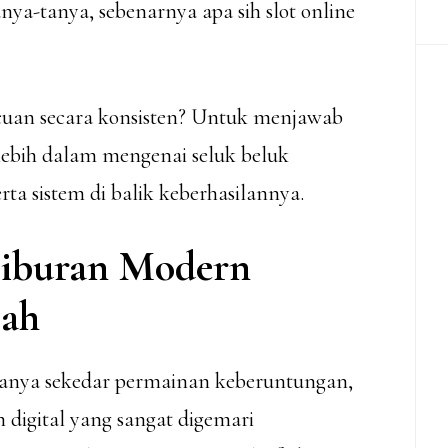
a-tanya, sebenarnya apa sih slot online
cuan secara konsisten? Untuk menjawab
 lebih dalam mengenai seluk beluk
rta sistem di balik keberhasilannya.
Hiburan Modern
pah
hanya sekedar permainan keberuntungan,
digital yang sangat digemari