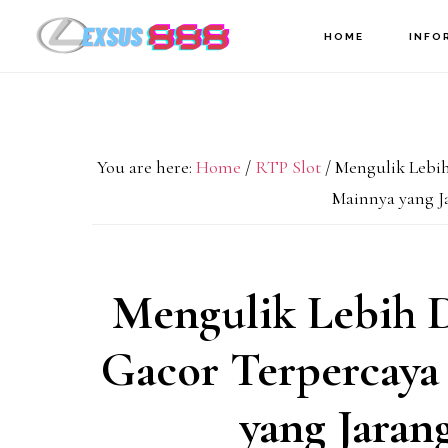
Skip
Skip
HOME
INFO
to
to
main
primary
content
sidebar
You are here:
Home
/
RTP Slot
/
Mengulik Lebih
Mainnya yang J
Mengulik Lebih D
Gacor Terpercaya
yang Jaran