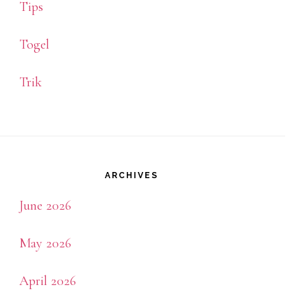
Tips
Togel
Trik
ARCHIVES
June 2026
May 2026
April 2026