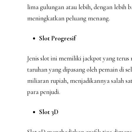
lima gulungan atau lebih, dengan lebih
meningkatkan peluang menang.
Slot Progresif
Jenis slot ini memiliki jackpot yang teru
taruhan yang dipasang oleh pemain di se
miliaran rupiah, menjadikannya salah s
para penjudi.
Slot 3D