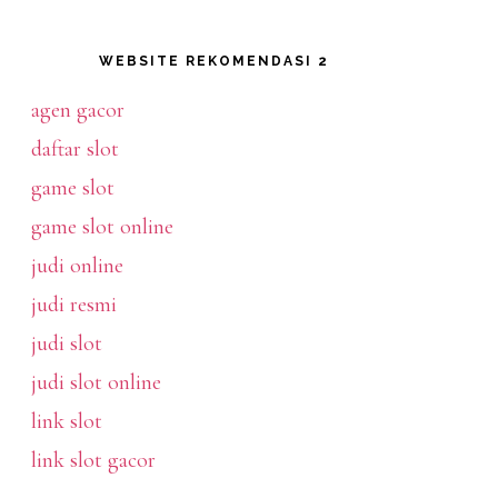
WEBSITE REKOMENDASI 2
agen gacor
daftar slot
game slot
game slot online
judi online
judi resmi
judi slot
judi slot online
link slot
link slot gacor