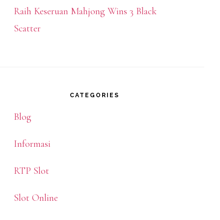
Raih Keseruan Mahjong Wins 3 Black
Scatter
CATEGORIES
Blog
Informasi
RTP Slot
Slot Online