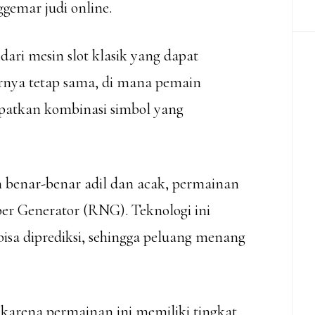
gemar judi online.
 dari mesin slot klasik yang dapat
arnya tetap sama, di mana pemain
atkan kombinasi simbol yang
 benar-benar adil dan acak, permainan
r Generator (RNG). Teknologi ini
isa diprediksi, sehingga peluang menang
 karena permainan ini memiliki tingkat