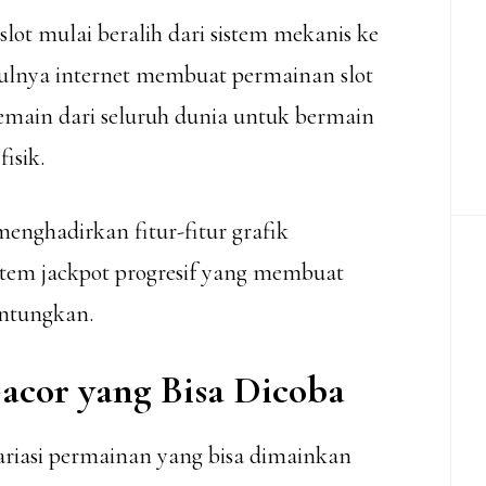
lot mulai beralih dari sistem mekanis ke
culnya internet membuat permainan slot
ain dari seluruh dunia untuk bermain
isik.
 menghadirkan fitur-fitur grafik
sistem jackpot progresif yang membuat
ntungkan.
Gacor yang Bisa Dicoba
riasi permainan yang bisa dimainkan