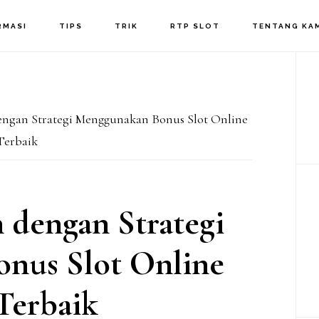
RMASI
TIPS
TRIK
RTP SLOT
TENTANG KA
P
S
ngan Strategi Menggunakan Bonus Slot Online
Terbaik
 dengan Strategi
nus Slot Online
Terbaik