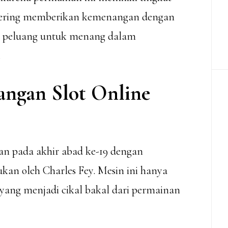
n sering memberikan kemenangan dengan
at, peluang untuk menang dalam
.
angan Slot Online
an pada akhir abad ke-19 dengan
kan oleh Charles Fey. Mesin ini hanya
 yang menjadi cikal bakal dari permainan