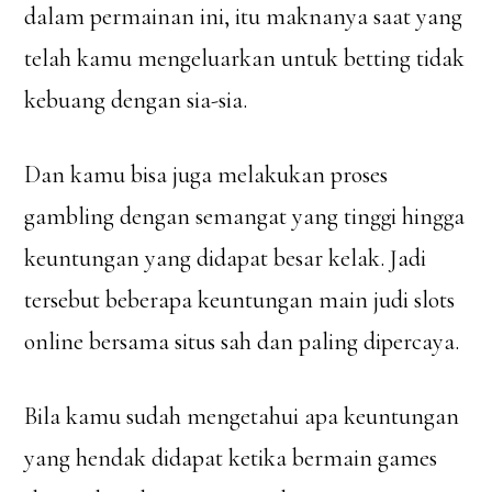
dalam permainan ini, itu maknanya saat yang
telah kamu mengeluarkan untuk betting tidak
kebuang dengan sia-sia.
Dan kamu bisa juga melakukan proses
gambling dengan semangat yang tinggi hingga
keuntungan yang didapat besar kelak. Jadi
tersebut beberapa keuntungan main judi slots
online bersama situs sah dan paling dipercaya.
Bila kamu sudah mengetahui apa keuntungan
yang hendak didapat ketika bermain games