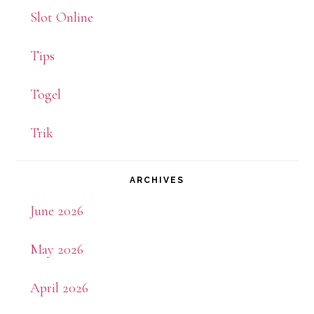
Slot Online
Tips
Togel
Trik
ARCHIVES
June 2026
May 2026
April 2026