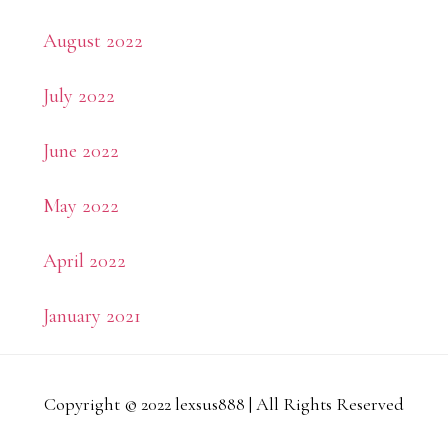
August 2022
July 2022
June 2022
May 2022
April 2022
January 2021
Copyright © 2022 lexsus888 | All Rights Reserved