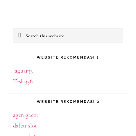
Primary
Search
Sidebar
this
website
WEBSITE REKOMENDASI 1
Jaguar33
Tesla338
WEBSITE REKOMENDASI 2
agen gacor
daftar slot