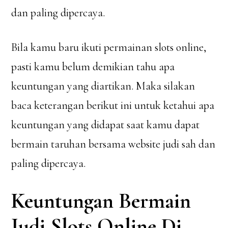
dan paling dipercaya.
Bila kamu baru ikuti permainan slots online,
pasti kamu belum demikian tahu apa
keuntungan yang diartikan. Maka silakan
baca keterangan berikut ini untuk ketahui apa
keuntungan yang didapat saat kamu dapat
bermain taruhan bersama website judi sah dan
paling dipercaya.
Keuntungan Bermain
Judi Slots Online Di