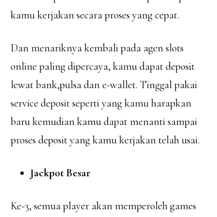
kamu kerjakan secara proses yang cepat.
Dan menariknya kembali pada agen slots
online paling dipercaya, kamu dapat deposit
lewat bank,pulsa dan e-wallet. Tinggal pakai
service deposit seperti yang kamu harapkan
baru kemudian kamu dapat menanti sampai
proses deposit yang kamu kerjakan telah usai.
Jackpot Besar
Ke-3, semua player akan memperoleh games