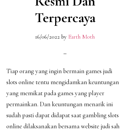
Resmi Dan
Terpercaya
16/06/2022
by
Earth Moth
Tiap orang yang ingin bermain games judi
slots online tentu mengidamkan keuntungan
yang memikat pada games yang player
permainkan. Dan keuntungan menarik ini
sudah pasti dapat didapat saat gambling slots
online dilaksanakan bersama website judi sah