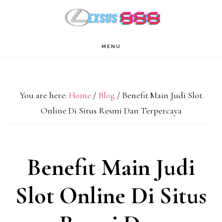
Skip
Skip
to
to
main
primary
MENU
content
sidebar
You are here:
Home
/
Blog
/
Benefit Main Judi Slot
Online Di Situs Resmi Dan Terpercaya
Benefit Main Judi
Slot Online Di Situs