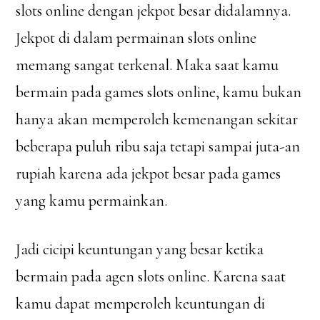
slots online dengan jekpot besar didalamnya.
Jekpot di dalam permainan slots online
memang sangat terkenal. Maka saat kamu
bermain pada games slots online, kamu bukan
hanya akan memperoleh kemenangan sekitar
beberapa puluh ribu saja tetapi sampai juta-an
rupiah karena ada jekpot besar pada games
yang kamu permainkan.
Jadi cicipi keuntungan yang besar ketika
bermain pada agen slots online. Karena saat
kamu dapat memperoleh keuntungan di