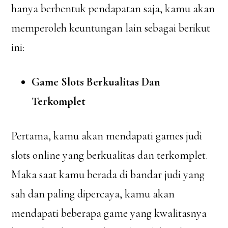
hanya berbentuk pendapatan saja, kamu akan
memperoleh keuntungan lain sebagai berikut
ini:
Game Slots Berkualitas Dan
Terkomplet
Pertama, kamu akan mendapati games judi
slots online yang berkualitas dan terkomplet.
Maka saat kamu berada di bandar judi yang
sah dan paling dipercaya, kamu akan
mendapati beberapa game yang kwalitasnya