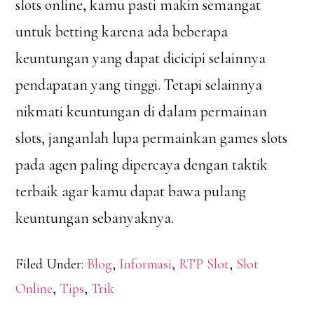
slots online, kamu pasti makin semangat
untuk betting karena ada beberapa
keuntungan yang dapat dicicipi selainnya
pendapatan yang tinggi. Tetapi selainnya
nikmati keuntungan di dalam permainan
slots, janganlah lupa permainkan games slots
pada agen paling dipercaya dengan taktik
terbaik agar kamu dapat bawa pulang
keuntungan sebanyaknya.
Filed Under:
Blog
,
Informasi
,
RTP Slot
,
Slot
Online
,
Tips
,
Trik